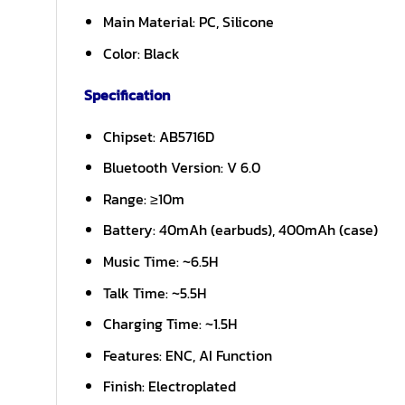
Main Material: PC, Silicone
Color: Black
Specification
Chipset: AB5716D
Bluetooth Version: V 6.0
Range: ≥10m
Battery: 40mAh (earbuds), 400mAh (case)
Music Time: ~6.5H
Talk Time: ~5.5H
Charging Time: ~1.5H
Features: ENC, AI Function
Finish: Electroplated