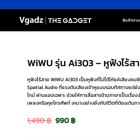
ข้าม
ไป
ยัง
สินค้าตาม
เนื้อหา
WiWU รุ่น Ai303 – หูฟังไร้สา
หูฟังไร้สาย WiWU Ai303 เป็นหูฟังที่ไม่ได้ให้แค่เสียงค
Spatial Audio ที่แรงดันเสียงเข้าหูแบบรอบทิศทางแต่
ไทม์ ผ่านแอปเฉพาะ ช่วยให้การสื่อสารข้ามภาษาเป็นเรื่
เพลงหรือคุยโทรศัพท์ เหมาะอย่างยิ่งกับชีวิตที่ต้องเดินทา
Original
Current
1,490
฿
990
฿
price
price