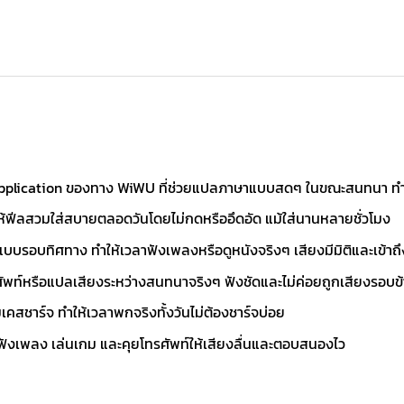
pplication ของทาง WiWU ที่ช่วยแปลภาษาแบบสดๆ ในขณะสนทนา ทำให้เ
หู ให้ฟีลสวมใส่สบายตลอดวันโดยไม่กดหรืออึดอัด แม้ใส่นานหลายชั่วโมง
แบบรอบทิศทาง ทำให้เวลาฟังเพลงหรือดูหนังจริงๆ เสียงมีมิติและเข้าถึง
ศัพท์หรือแปลเสียงระหว่างสนทนาจริงๆ ฟังชัดและไม่ค่อยถูกเสียงรอบ
คสชาร์จ ทำให้เวลาพกจริงทั้งวันไม่ต้องชาร์จบ่อย
นฟังเพลง เล่นเกม และคุยโทรศัพท์ให้เสียงลื่นและตอบสนองไว