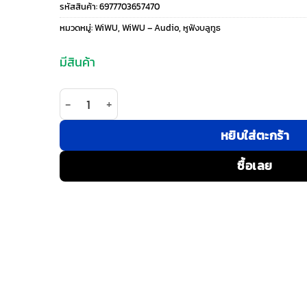
รหัสสินค้า:
6977703657470
was:
is:
หมวดหมู่:
WiWU
,
WiWU – Audio
,
หูฟังบลูทูธ
1,490 ฿.
990 ฿.
มีสินค้า
จำนวน WiWU รุ่น Ai303 - หูฟังไร้สาย - สี Black ชิ้น
หยิบใส่ตะกร้า
ซื้อเลย