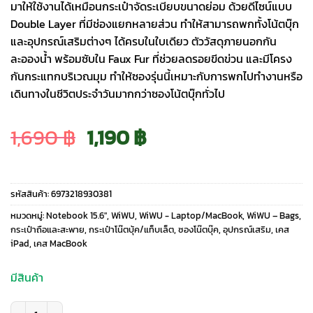
มาให้ใช้งานได้เหมือนกระเป๋าจัดระเบียบขนาดย่อม ด้วยดีไซน์แบบ
Double Layer ที่มีช่องแยกหลายส่วน ทำให้สามารถพกทั้งโน้ตบุ๊ก
และอุปกรณ์เสริมต่างๆ ได้ครบในใบเดียว ตัววัสดุภายนอกกัน
ละอองน้ำ พร้อมซับใน Faux Fur ที่ช่วยลดรอยขีดข่วน และมีโครง
กันกระแทกบริเวณมุม ทำให้ซองรุ่นนี้เหมาะกับการพกไปทำงานหรือ
เดินทางในชีวิตประจำวันมากกว่าซองโน้ตบุ๊กทั่วไป
Original
Current
1,690
฿
1,190
฿
price
price
รหัสสินค้า:
6973218930381
was:
is:
หมวดหมู่:
Notebook 15.6"
,
WiWU
,
WiWU - Laptop/MacBook
,
WiWU – Bags
,
กระเป๋าถือและสะพาย
,
กระเป๋าโน๊ตบุ้ค/แท็บเล็ต
,
ซองโน๊ตบุ๊ค
,
อุปกรณ์เสริม
,
เคส
iPad
,
เคส MacBook
1,690 ฿.
1,190 ฿.
มีสินค้า
จำนวน WiWU รุ่น Alpha Double Layer Sleeve - ซองใส่ Laptop/MacBook ขนา