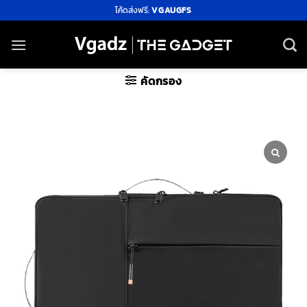
ข้าม
โค้ดส่งฟรี:
VGAUGFS
ไป
ยัง
เนื้อหา
คัดกรอง