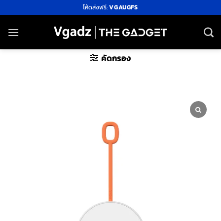
ข้าม
โค้ดส่งฟรี:
VGAUGFS
ไป
ยัง
เนื้อหา
คัดกรอง