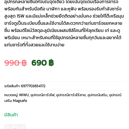
อุปกรณ์หลายชิ้นให้จบในจุดเดียว โดยเน้นจุดเด่นเรื่องการชาร์จ
พร้อมกันสำหรับมือถือ นาฬิกา และหูฟัง พร้อมรองรับกำลังชาร์จ
สูงสุด 15W และมีแม่เหล็กช่วยยึดติดอย่างมั่นคง ช่วยให้โต๊ะหรือมุม
ชาร์จดูเป็นระเบียบขึ้นและใช้งานได้สะดวกกว่าแท่นชาร์จแยกหลาย
ชิ้น พร้อมดีไซน์วัสดุอะลูมิเนียมผสมซิลิโคนที่ให้ลุคเรียบ เท่ และดู
พรีเมียม เหมาะสำหรับคนที่ใช้อุปกรณ์หลายชิ้นทุกวันและอยากได้
แท่นชาร์จที่ทั้งสวยและใช้งานง่าย
Original
Current
990
฿
690
฿
price
price
รหัสสินค้า:
6977703654172
was:
is:
หมวดหมู่:
WiWU
,
อุปกรณ์ชาร์จไฟ
,
อุปกรณ์ชาร์จไร้สาย
,
อุปกรณ์เสริม
,
อุปกรณ์
เสริม Magsafe
990 ฿.
690 ฿.
มีสินค้า
จำนวน WiWU รุ่น Coin 3-in-1 Wireless Charger (Wi-W037) - แท่นชาร์จไร้สาย