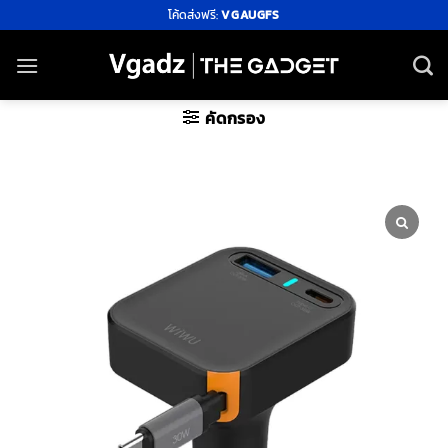
ข้าม
โค้ดส่งฟรี:
VGAUGFS
ไป
ยัง
เนื้อหา
คัดกรอง