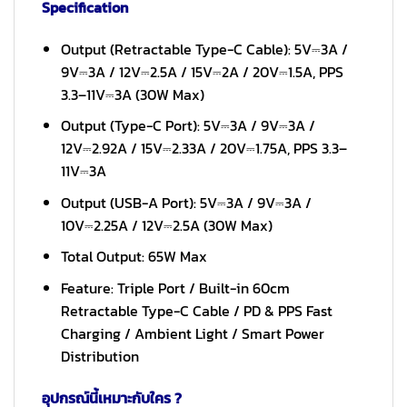
Specification
Output (Retractable Type-C Cable): 5V⎓3A /
9V⎓3A / 12V⎓2.5A / 15V⎓2A / 20V⎓1.5A, PPS
3.3–11V⎓3A (30W Max)
Output (Type-C Port): 5V⎓3A / 9V⎓3A /
12V⎓2.92A / 15V⎓2.33A / 20V⎓1.75A, PPS 3.3–
11V⎓3A
Output (USB-A Port): 5V⎓3A / 9V⎓3A /
10V⎓2.25A / 12V⎓2.5A (30W Max)
Total Output: 65W Max
Feature: Triple Port / Built-in 60cm
Retractable Type-C Cable / PD & PPS Fast
Charging / Ambient Light / Smart Power
Distribution
อุปกรณ์นี้เหมาะกับใคร ?