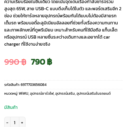
ความเรียบร้อยในชิ้นเดียว โดยเน้นจุดเด่นเรื่องกำลังชาร์จรวม
สูงสุด 65W, สาย USB-C แบบดึงเก็บได้ในตัว และพอร์ตเสริมอีก 2
ช่อง ช่วยให้ชาร์จหลายอุปกรณ์พร้อมกันได้แบบไม่ต้องมีสายรก
เต็มรถ พร้อมบอดี้อะลูมิเนียมอัลลอยที่ช่วยทั้งเรื่องความทนทาน
และภาพลักษณ์ที่ดูพรีเมียม เหมาะสำหรับคนที่ใช้มือถือ แท็บเล็ต
หรืออุปกรณ์ USB หลายชิ้นระหว่างเดินทางและอยากได้ car
charger ที่ใช้งานง่ายจริง
Original
Current
990
฿
790
฿
price
price
รหัสสินค้า:
6977703656084
was:
is:
หมวดหมู่:
WiWU
,
อุปกรณ์ชาร์จไฟ
,
อุปกรณ์เสริม
,
อุปกรณ์เสริมในรถยนต์
990 ฿.
790 ฿.
มีสินค้า
จำนวน WiWU รุ่น Helix A+C Fast Car Charger 65W (Wi-CC033) - ที่ชาร์จในรถ