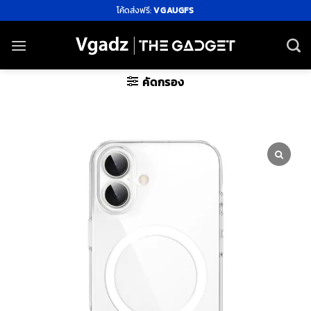
ข้าม
โค้ดส่งฟรี:
VGAUGFS
ไป
ยัง
เนื้อหา
คัดกรอง