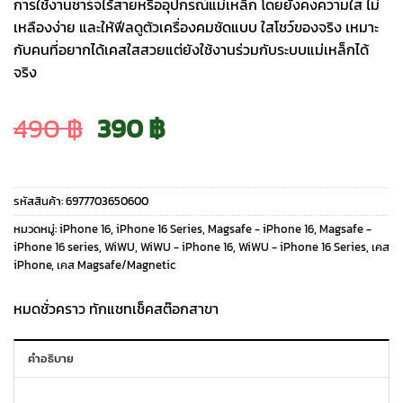
การใช้งานชาร์จไร้สายหรืออุปกรณ์แม่เหล็ก โดยยังคงความใส ไม่
เหลืองง่าย และให้ฟีลดูตัวเครื่องคมชัดแบบ ใสโชว์ของจริง เหมาะ
กับคนที่อยากได้เคสใสสวยแต่ยังใช้งานร่วมกับระบบแม่เหล็กได้
จริง
Original
Current
490
฿
390
฿
price
price
รหัสสินค้า:
6977703650600
was:
is:
หมวดหมู่:
iPhone 16
,
iPhone 16 Series
,
Magsafe - iPhone 16
,
Magsafe -
iPhone 16 series
,
WiWU
,
WiWU - iPhone 16
,
WiWU - iPhone 16 Series
,
เคส
iPhone
,
เคส Magsafe/Magnetic
490 ฿.
390 ฿.
หมดชั่วคราว ทักแชทเช็คสต๊อกสาขา
คำอธิบาย