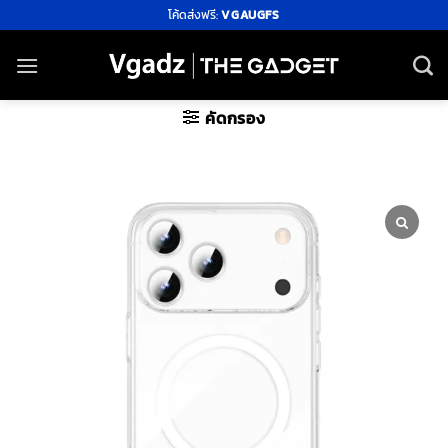
ข้าม
โค้ดส่งฟรี:
VGAUGFS
ไป
ยัง
เนื้อหา
คัดกรอง