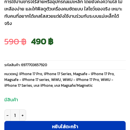
การใช้งานชาร์จไร้สายหรืออุปกรณ์แม่เหล็ก โดยยังคงความใส ไม่
เหลืองง่าย และให้ฟีลดูตัวเครื่องคมชัดแบบ ใสโชว์ของจริง เหมาะ
กับคนที่อยากได้เคสใสสวยแต่ยังใช้งานร่วมกับระบบแม่เหล็กได้
จริง
Original
Current
590
฿
490
฿
price
price
รหัสสินค้า:
6977703657920
was:
is:
หมวดหมู่:
iPhone 17 Pro
,
iPhone 17 Series
,
Magsafe - iPhone 17 Pro
,
Magsafe - iPhone 17 series
,
WiWU
,
WiWU - iPhone 17 Pro
,
WiWU -
iPhone 17 Series
,
เคส iPhone
,
เคส Magsafe/Magnetic
590 ฿.
490 ฿.
มีสินค้า
จำนวน WiWU รุ่น iNVISIBLE Pro - เคส iPhone 17 Pro - สี Clear ชิ้น
หยิบใส่ตะกร้า