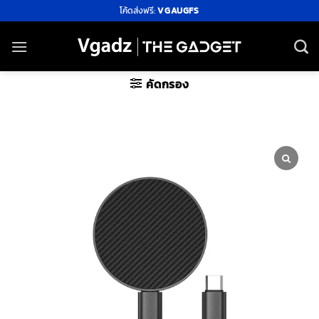
ข้าม
โค้ดส่งฟรี:
VGAUGFS
ไป
ยัง
เนื้อหา
คัดกรอง