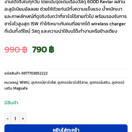
งานได้จริงในทุกวัน โดยเน้นจุดเด่นเรื่องวัสดุ 600D Kevlar ผสาน
อะลูมิเนียมอัลลอย ช่วยให้ตัวแท่นมีทั้งความแข็งแรง น้ำหนักเบา
และภาพลักษณ์ที่ดูจริงจังกว่าที่ชาร์จไร้สายทั่วไป พร้อมรองรับการ
ชาร์จไวสูงสุด 15W ทำให้เหมาะกับคนที่อยากได้ wireless charger
ที่เน้นทั้งดีไซน์ วัสดุ และความน่าใช้บนโต๊ะทำงานหรือข้างเตียง
Original
Current
990
฿
790
฿
price
price
รหัสสินค้า:
6977703652222
was:
is:
หมวดหมู่:
WiWU
,
อุปกรณ์ชาร์จไฟ
,
อุปกรณ์ชาร์จไร้สาย
,
อุปกรณ์เสริม
,
อุปกรณ์
เสริม Magsafe
990 ฿.
790 ฿.
มีสินค้า
จำนวน WiWU รุ่น Kevlar Wireless Charger (Wi-W034) - แท่นชาร์จไร้สาย - สี
หยิบใส่ตะกร้า