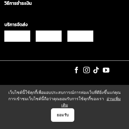
วิธีการชำระเงิน
บริการจัดส่ง
Copyrights © 2021 & All Rights Reserved Vgadz Corporation Co.,Ltd
เว็บไซต์นี้ใช้คุกกี้เพื่อมอบประสบการณ์การท่องเว็บที่ดียิ่งขึ้นแก่คุณ
การเข้าชมเว็บไซต์นี้ถือว่าคุณยอมรับการใช้คุกกี้ของเรา
อ่านเพิ่ม
เติม
0
ยอมรับ
หน้าแรก
สินค้า
แจ้งชำระเงิน
บัญชี
ตระกร้า