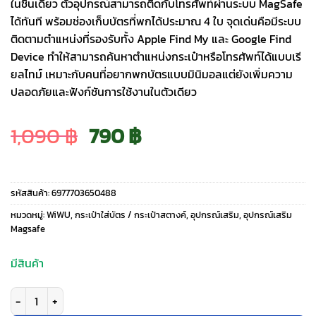
ในชิ้นเดียว ตัวอุปกรณ์สามารถติดกับโทรศัพท์ผ่านระบบ MagSafe
ได้ทันที พร้อมช่องเก็บบัตรที่พกได้ประมาณ 4 ใบ จุดเด่นคือมีระบบ
ติดตามตำแหน่งที่รองรับทั้ง Apple Find My และ Google Find
Device ทำให้สามารถค้นหาตำแหน่งกระเป๋าหรือโทรศัพท์ได้แบบเรี
ยลไทม์ เหมาะกับคนที่อยากพกบัตรแบบมินิมอลแต่ยังเพิ่มความ
ปลอดภัยและฟังก์ชันการใช้งานในตัวเดียว
Original
Current
1,090
฿
790
฿
price
price
รหัสสินค้า:
6977703650488
was:
is:
หมวดหมู่:
WiWU
,
กระเป๋าใส่บัตร / กระเป๋าสตางค์
,
อุปกรณ์เสริม
,
อุปกรณ์เสริม
Magsafe
1,090 ฿.
790 ฿.
มีสินค้า
จำนวน WiWU รุ่น Mag Wallet (FindMy) - ที่เก็บบัตรติดหลังมือถือ - สี Black 