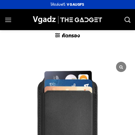
ข้าม
โค้ดส่งฟรี:
VGAUGFS
ไป
ยัง
เนื้อหา
คัดกรอง