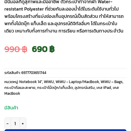
มินิมอลที่ดูสุภาพและมืออาชีพ ตัวกระเป๋าทำจากผ้า Water-
resistant Polyester ที่ช่วยกันละอองน้ำได้ในระดับใช้งานทั่วไป
พร้อมโครงสร้างที่แบ่งช่องเก็บอุปกรณ์เป็นสัดส่วน ทำให้สามารถ
พกทั้งโน้ตบุ๊ก แท็บเล็ต และอุปกรณ์ดิจิทัลอื่นๆ ได้ในกระเป๋าใบ
เดียว เหมาะกับทั้งการทำงาน การเรียน หรือการเดินทางประจำวัน
Original
Current
990
฿
690
฿
price
price
รหัสสินค้า:
6977703651744
was:
is:
หมวดหมู่:
Notebook 14"
,
WiWU
,
WiWU - Laptop/MacBook
,
WiWU – Bags
,
กระเป๋าถือและสะพาย
,
กระเป๋าโน๊ตบุ้ค/แท็บเล็ต
,
อุปกรณ์เสริม
,
เคส iPad
,
เคส
MacBook
990 ฿.
690 ฿.
มีสินค้า
จำนวน WiWU รุ่น Minimalist Laptop Bag Pro II - กระเป๋า Laptop/MacBook ข