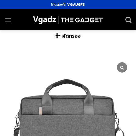
ข้าม
โค้ดส่งฟรี:
VGAUGFS
ไป
ยัง
เนื้อหา
คัดกรอง