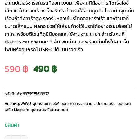
อะแดปเตอร์ชาร์จในรถที่ออกแบบมาเพื่อคนที่ต้องการที่ชาร์จไซซ์
เล็ก แต่ได้ความเร็วชาร์จจริงจังสำหรับใช้งานทุกวัน โดยเน้นจุดเด่น
เรื่องกำลังชาร์จสูง รองรับหลายโปรโตคอลชาร์จเร็ว และตัวบอดี้
ขนาดเล็กแบบ Nano ช่วยให้เสียบค้างไว้ในรถได้อย่างเรียบร้อยไม่
เกะกะ พร้อมดีไซน์ที่ดูมินิมอลและใช้งานง่าย เหมาะสำหรับคนที่
ต้องการ car charger ที่เล็ก พกง่าย และพร้อมจ่ายไฟให้สมาร์ต
โฟนหรืออุปกรณ์ USB-C ได้แบบรวดเร็ว
Original
Current
590
฿
490
฿
price
price
รหัสสินค้า:
6976975619872
was:
is:
หมวดหมู่:
WiWU
,
อุปกรณ์ชาร์จไฟ
,
อุปกรณ์ชาร์จไร้สาย
,
อุปกรณ์เสริม
,
อุปกรณ์
เสริม Magsafe
,
อุปกรณ์เสริมในรถยนต์
590 ฿.
490 ฿.
มีสินค้า
จำนวน WiWU รุ่น Nano Dual C Fast Car Charger 30W (Wi-QC029) - ที่ชาร์จใ