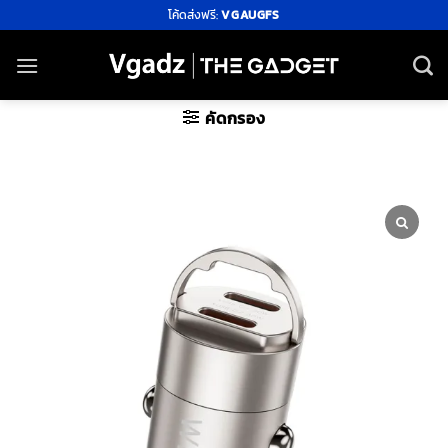
ข้าม
โค้ดส่งฟรี:
VGAUGFS
ไป
ยัง
เนื้อหา
คัดกรอง