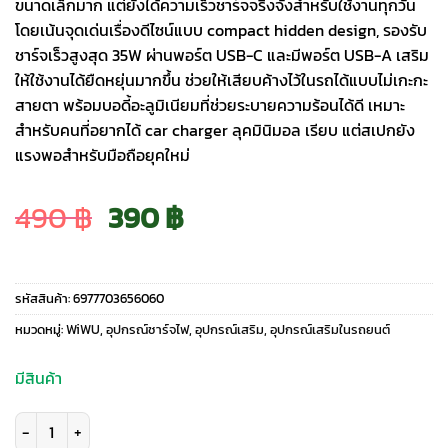
ขนาดเล็กมาก แต่ยังได้ความเร็วชาร์จจริงจังสำหรับใช้งานทุกวัน
โดยเน้นจุดเด่นเรื่องดีไซน์แบบ compact hidden design, รองรับ
ชาร์จเร็วสูงสุด 35W ผ่านพอร์ต USB-C และมีพอร์ต USB-A เสริม
ให้ใช้งานได้ยืดหยุ่นมากขึ้น ช่วยให้เสียบค้างไว้ในรถได้แบบไม่เกะกะ
สายตา พร้อมบอดี้อะลูมิเนียมที่ช่วยระบายความร้อนได้ดี เหมาะ
สำหรับคนที่อยากได้ car charger ลุคมินิมอล เรียบ แต่สเปกยัง
แรงพอสำหรับมือถือยุคใหม่
Original
Current
490
฿
390
฿
price
price
รหัสสินค้า:
6977703656060
was:
is:
หมวดหมู่:
WiWU
,
อุปกรณ์ชาร์จไฟ
,
อุปกรณ์เสริม
,
อุปกรณ์เสริมในรถยนต์
490 ฿.
390 ฿.
มีสินค้า
จำนวน WiWU รุ่น Nano Lite A+C Fast Car Charger 35W (Wi-CC030) - ที่ชาร์