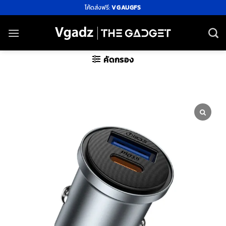
ข้าม
โค้ดส่งฟรี:
VGAUGFS
ไป
ยัง
เนื้อหา
คัดกรอง