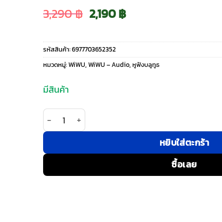
Original
Current
3,290
฿
2,190
฿
price
price
รหัสสินค้า:
6977703652352
was:
is:
หมวดหมู่:
WiWU
,
WiWU – Audio
,
หูฟังบลูทูธ
3,290 ฿.
2,190 ฿.
มีสินค้า
จำนวน WiWU รุ่น Openbuds O600 - หูฟังไร้สาย - สี
หยิบใส่ตะกร้า
ซื้อเลย