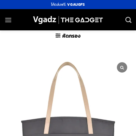
ข้าม
โค้ดส่งฟรี:
VGAUGFS
ไป
ยัง
เนื้อหา
คัดกรอง