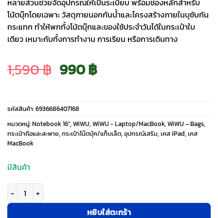
หลายส่วนช่วยจัดอุปกรณ์ให้เป็นระเบียบ พร้อมช่องหลักสำหรับ
โน้ตบุ๊กโดยเฉพาะ วัสดุภายนอกกันน้ำและโครงสร้างภายในบุซับกัน
กระแทก ทำให้พกทั้งโน้ตบุ๊กและของใช้ประจำวันได้ในกระเป๋าใบ
เดียว เหมาะกับทั้งการทำงาน การเรียน หรือการเดินทาง
Original
Current
1,590
฿
990
฿
price
price
รหัสสินค้า:
6936686407168
was:
is:
หมวดหมู่:
Notebook 16"
,
WiWU
,
WiWU - Laptop/MacBook
,
WiWU – Bags
,
กระเป๋าถือและสะพาย
,
กระเป๋าโน๊ตบุ้ค/แท็บเล็ต
,
อุปกรณ์เสริม
,
เคส iPad
,
เคส
MacBook
1,590 ฿.
990 ฿.
มีสินค้า
จำนวน WiWU รุ่น Ora Tote - กระเป๋าถือ Laptop/MacBook ขนาด 16“ - สี Gra
หยิบใส่ตะกร้า