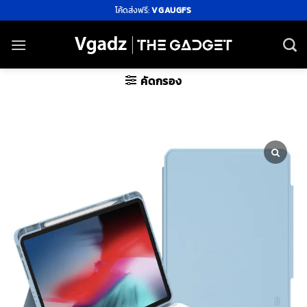
ข้าม
โค้ดส่งฟรี:
VGAUGFS
ไป
ยัง
เนื้อหา
คัดกรอง