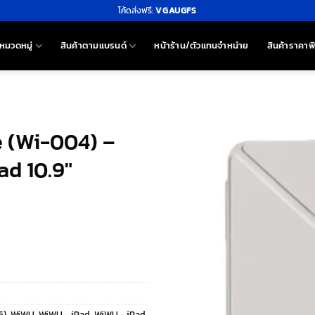
โค้ดส่งฟรี:
VGAUGFS
หมวดหมู่
สินค้าตามแบรนด์
หน้าร้าน/ตัวแทนจำหน่าย
สินค้าราคาพ
e (Wi-004) –
ad 10.9″
5)
,
WiWU
,
WiWU - iPad
,
WiWU - iPad