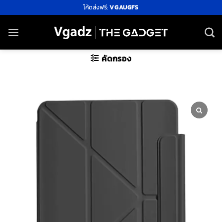
ข้าม
โค้ดส่งฟรี:
VGAUGFS
ไป
ยัง
เนื้อหา
คัดกรอง