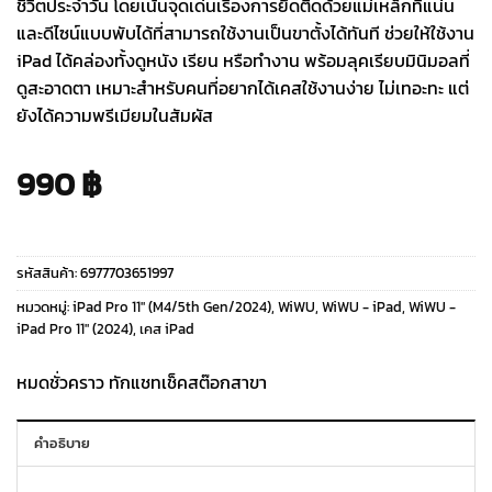
ชีวิตประจำวัน โดยเน้นจุดเด่นเรื่องการยึดติดด้วยแม่เหล็กที่แน่น
และดีไซน์แบบพับได้ที่สามารถใช้งานเป็นขาตั้งได้ทันที ช่วยให้ใช้งาน
iPad ได้คล่องทั้งดูหนัง เรียน หรือทำงาน พร้อมลุคเรียบมินิมอลที่
ดูสะอาดตา เหมาะสำหรับคนที่อยากได้เคสใช้งานง่าย ไม่เทอะทะ แต่
ยังได้ความพรีเมียมในสัมผัส
990
฿
รหัสสินค้า:
6977703651997
หมวดหมู่:
iPad Pro 11" (M4/5th Gen/2024)
,
WiWU
,
WiWU - iPad
,
WiWU -
iPad Pro 11" (2024)
,
เคส iPad
หมดชั่วคราว ทักแชทเช็คสต๊อกสาขา
คำอธิบาย