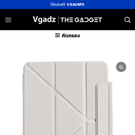
ข้าม
โค้ดส่งฟรี:
VGAUGFS
ไป
ยัง
เนื้อหา
คัดกรอง