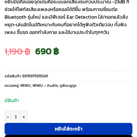
หยิบมือถือบ่อยจุดเด่นคือระบบลดเสียงรบกวนประมาณ -23dB ที่
ช่วยให้โฟกัสเสียงเพลงหรือคอลได้ดีขึ้น พร้อมการเชื่อมต่อ
Bluetooth รุ่นใหม่ และมีฟีเจอร์ Ear Detection ใส่/ถอดแล้วสั่ง
หยุด-เล่นอัตโนมัติเหมาะกับคนที่อยากได้หูฟังตัวเดียวจบ ทั้งฟัง
เพลง ขึ้นรถ ออกกำลังกาย และใช้งานประจำในทุกๆวัน
Original
Current
1,190
฿
690
฿
price
price
รหัสสินค้า:
6976975615041
was:
is:
หมวดหมู่:
WiWU
,
WiWU – Audio
,
หูฟังบลูทูธ
1,190 ฿.
690 ฿.
มีสินค้า
จำนวน WiWU รุ่น T22 True Wireless - หูฟังไร้สาย - สี White ชิ้น
หยิบใส่ตะกร้า