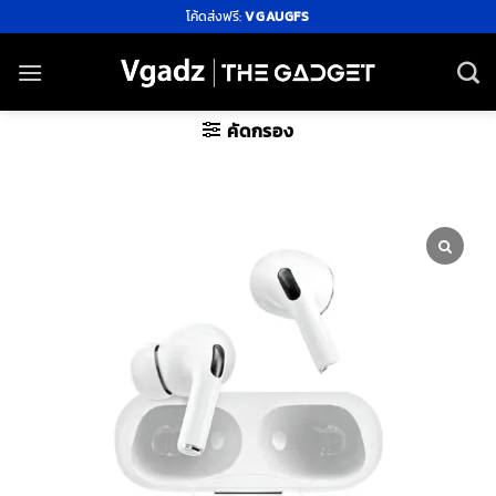
ข้าม
โค้ดส่งฟรี:
VGAUGFS
ไป
ยัง
เนื้อหา
คัดกรอง