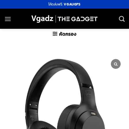
ข้าม
โค้ดส่งฟรี:
VGAUGFS
ไป
ยัง
เนื้อหา
คัดกรอง