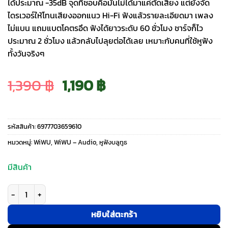
ได้ประมาณ -35dB จุดที่ชอบคือมันไม่ได้มาแค่ตัดเสียง แต่ยังจัด
ไดรเวอร์ให้โทนเสียงออกแนว Hi-Fi ฟังแล้วรายละเอียดมา เพลง
ไม่แบน แถมแบตโคตรอึด ฟังได้ยาวระดับ 60 ชั่วโมง ชาร์จก็ไว
ประมาณ 2 ชั่วโมง แล้วกลับไปลุยต่อได้เลย เหมาะกับคนที่ใช้หูฟัง
ทั้งวันจริงๆ
Original
Current
1,390
฿
1,190
฿
price
price
รหัสสินค้า:
6977703659610
was:
is:
หมวดหมู่:
WiWU
,
WiWU – Audio
,
หูฟังบลูทูธ
1,390 ฿.
1,190 ฿.
มีสินค้า
จำนวน WiWU รุ่น TD-15 Soundbasha (ANC) - หูฟัง Headphone ไร้สาย - สี B
หยิบใส่ตะกร้า