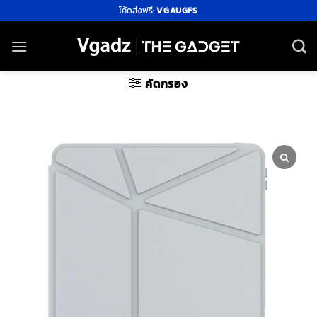
ข้าม
โค้ดส่งฟรี:
VGAUGFS
ไป
ยัง
เนื้อหา
คัดกรอง