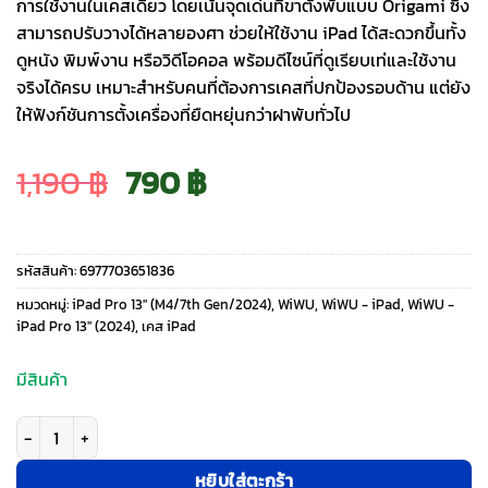
การใช้งานในเคสเดียว โดยเน้นจุดเด่นที่ขาตั้งพับแบบ Origami ซึ่ง
สามารถปรับวางได้หลายองศา ช่วยให้ใช้งาน iPad ได้สะดวกขึ้นทั้ง
ดูหนัง พิมพ์งาน หรือวิดีโอคอล พร้อมดีไซน์ที่ดูเรียบเท่และใช้งาน
จริงได้ครบ เหมาะสำหรับคนที่ต้องการเคสที่ปกป้องรอบด้าน แต่ยัง
ให้ฟังก์ชันการตั้งเครื่องที่ยืดหยุ่นกว่าฝาพับทั่วไป
Original
Current
1,190
฿
790
฿
price
price
รหัสสินค้า:
6977703651836
was:
is:
หมวดหมู่:
iPad Pro 13" (M4/7th Gen/2024)
,
WiWU
,
WiWU - iPad
,
WiWU -
iPad Pro 13" (2024)
,
เคส iPad
1,190 ฿.
790 ฿.
มีสินค้า
จำนวน Wiwu รุ่น Transformers Protect Case - เคส iPad Pro 13" (7th/2024) 
หยิบใส่ตะกร้า