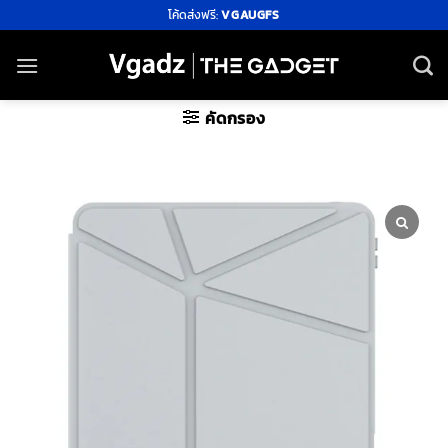
ข้าม
โค้ดส่งฟรี:
VGAUGFS
ไป
ยัง
เนื้อหา
คัดกรอง