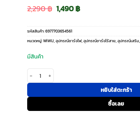
Original
Current
2,290
฿
1,490
฿
price
price
รหัสสินค้า:
6977703654561
was:
is:
หมวดหมู่:
WiWU
,
อุปกรณ์ชาร์จไฟ
,
อุปกรณ์ชาร์จไร้สาย
,
อุปกรณ์เสริม
2,290 ฿.
1,490 ฿.
มีสินค้า
จำนวน WiWU รุ่น Triple 3-in-1 Wireless Charger (
หยิบใส่ตะกร้า
ซื้อเลย