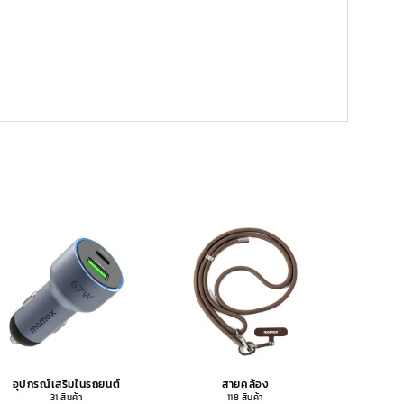
อุปกรณ์เสริมในรถยนต์
สายคล้อง
อุปกรณ
31 สินค้า
118 สินค้า