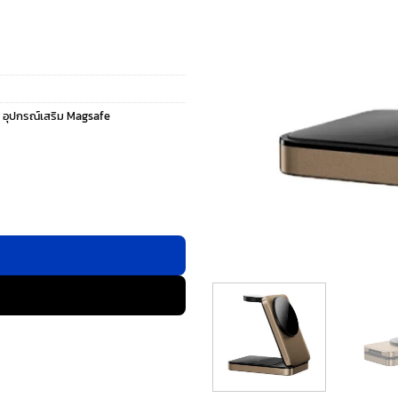
,
อุปกรณ์เสริม Magsafe
Wi-W038) - แท่นชาร์จไร้สาย - สี Gold ชิ้น