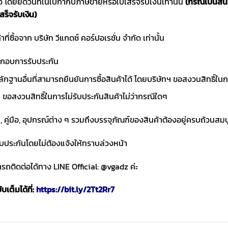
ซื้อ โดยยึดวันที่ในใบกำกับภาษีขายหรือใบเสร็จรับเงินเท่านั้น
(กรณีเป็นสิ
สร็จรับเงิน)
าที่ซื้อจาก บริษัท วีแกดซ์ คอร์ปอเรชั่น จำกัด เท่านั้น
ประกอบการรับประกัน
ักฐานอื่นที่สามารถยืนยันการซื้อสินค้าได้ โดยบริษัทฯ ขอสงวนสิทธ
ขอสงวนสิทธิ์ในการไม่รับประกันสินค้าไม่ว่ากรณีใดๆ
า, คู่มือ, อุปกรณ์ต่าง ๆ รวมถึงบรรจุภัณฑ์ของสินค้าต้องอยู่ครบถ้วนสม
ับประกันโดยไม่ต้องแจ้งให้ทราบล่วงหน้า
ถติดต่อได้ทาง LINE Official: @vgadz ค่ะ
เต็มได้ที่:
https://bit.ly/2Tt2Rr7