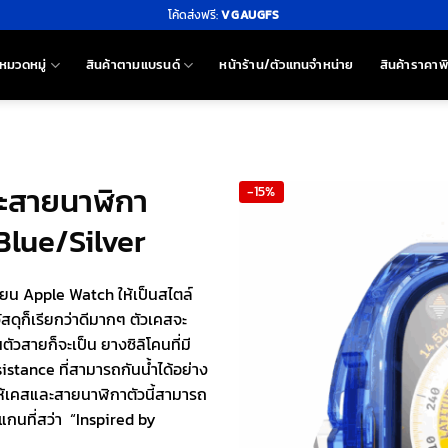
โค้ดส่งฟรี:
VGAUGFS
หมวดหมู่
สินค้าตามแบรนด์
หน้าร้าน/ตัวแทนจำหน่าย
สินค้าราคาพ
ละสายนาฬิกา
-15%
Blue/Silver
่ยน Apple Watch ให้เป็นสไตล์
สดุก็เรียกว่าดีมากๆ ตัวเคสจะ
ัวสายก็จะเป็น ยางซิลิโคนที่มี
tance ที่สามารถกันน้ำได้อย่าง
ห้เคสและสายนาฬิกาตัวนี้สามารถ
แกนที่สว่า “Inspired by