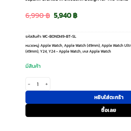
Original
Current
6,990
฿
5,940
฿
price
price
รหัสสินค้า:
WC-BONDI49-BT-SL
was:
is:
หมวดหมู่:
Apple Watch
,
Apple Watch (49mm)
,
Apple Watch Ult
(49mm)
,
Y24
,
Y24 - Apple Watch
,
เคส Apple Watch
6,990 ฿.
5,940 ฿.
มีสินค้า
จำนวน Y24 รุ่น BONDI - เซ็ตเคสและสายนาฬิกา Appl
หยิบใส่ตะกร้า
ซื้อเลย