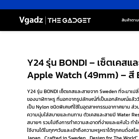
ข้าม
ไป
ยัง
สินค้าตาม
เนื้อหา
Y24 รุ่น BONDI – เซ็ตเคสแ
Apple Watch (49mm) – สี 
Y24 รุ่น BONDI เซ็ตเคสและสายจาก Sweden ที่จะมาเปลี
ของนาฬิกาหรู ที่นอกจากรูปลักษณ์ที่เป็นเอกลักษณ์แล้ววั
เป็น Nylon ชนิดพิเศษที่ใช้ในอุตสาหกรรมอากาศยาน ส่วนต
ความนุ่มใส่สบายและทนทาน ตัวเคสและสายมี Water Resis
สบายๆ รวมไปถึงการทำความสะอาดที่ง่ายและแห้งไว ทำใ
ใช้งานได้ในทุกๆวันและเข้าถึงความหรูหราได้ทุกคนดั่งสโล
Japan… Crafted in Sweden… Design for The World”