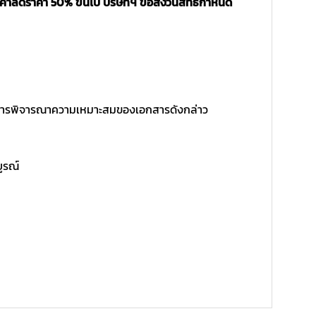
นค้าลดราคา 50% ขึ้นไป บริษัทฯ ขอสงวนสิทธิ์กำหนด
ิ์ในการพิจารณาความเหมาะสมของเอกสารดังกล่าว
บูรณ์