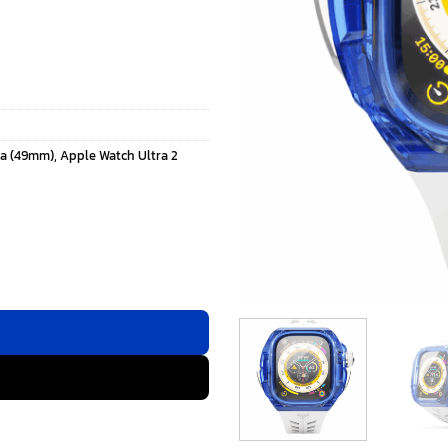
ra (49mm)
,
Apple Watch Ultra 2
e Watch (49mm) - สี Blue/Silver ชิ้น