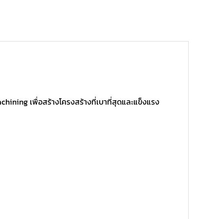
hining เพื่อสร้างโครงสร้างที่เบาที่สุดและแข็งแรง