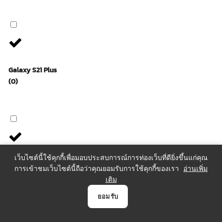
Galaxy S21 Plus
(0)
เว็บไซต์นี้ใช้คุกกี้เพื่อมอบประสบการณ์การท่องเว็บที่ดียิ่งขึ้นแก่คุณ
Galaxy S22
การเข้าชมเว็บไซต์นี้ถือว่าคุณยอมรับการใช้คุกกี้ของเรา
อ่านเพิ่ม
(0)
เติม
0
ยอมรับ
หน้าแรก
สินค้า
แจ้งชำระเงิน
บัญชี
ตระกร้า