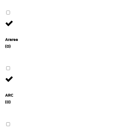
Araree
(0)
ARC
(0)