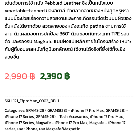
เด่นด้วยการใช้ หนัง Pebbled Leather ซึ่งเป็นหนังแบบ
vegetable-tanned ของอิตาลี ด้วยลวดลายของหนังสุดหรูหรา
แบบนี้จะช่วยเรื่องความสวยงามและการเกิดรอบขีดข่วนบนผิวของ
ชั้นหนังได้ยากด้วย ลวดลายของหนังจะเกิด patina ตามการใช้
งาน ตัวเคสมอบการปกป้อง 360° ด้วยขอบกันกระแทก TPE รอบ
ตัว และรองรับ MagSafe แบบฝังแม่เหล็กภายในโครงสร้าง เหมาะ
กับผู้ที่ชอบเคสหนังที่ดูมีเอกลักษณ์ ใช้งานได้จริงที่ยิ่งใช้ก็จะยิ่ง
สวยขึ้น
Original
Current
2,990
฿
2,390
฿
price
price
SKU:
121_17proMax_0902_DBL1
was:
is:
Categories:
GRAMS(28)
,
GRAMS(28) - iPhone 17 Pro Max
,
GRAMS(28) -
iPhone 17 Series
,
GRAMS(28) – Tech Accesories
,
iPhone 17 Pro Max
,
iPhone 17 Series
,
Magsafe - iPhone 17 Pro Max
,
Magsafe - iPhone 17
2,990 ฿.
2,390 ฿.
series
,
เคส iPhone
,
เคส Magsafe/Magnetic