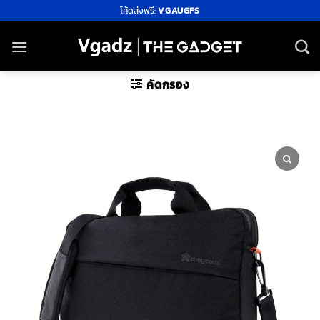
ข้าม
โค้ดส่งฟรี:
VGAUGFS
ไป
ยัง
เนื้อหา
คัดกรอง