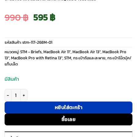
Original
Current
990
฿
595
฿
price
price
รหัสสินค้า:
stm-117-268M-01
was:
is:
หมวดหมู่:
STM - Briefs
,
MacBook Air 11″
,
MacBook Air 13″
,
MacBook Pro
13″
,
MacBook Pro with Retina 13″
,
STM
,
กระเป๋าถือและสะพาย
,
กระเป๋าโน๊ตบุ้ค/
แท็บเล็ต
990 ฿.
595 ฿.
มีสินค้า
จำนวน กระเป๋าโน๊ตบุ๊ค STM รุ่น Gamechange Brief (13") - สี Black ชิ้น
หยิบใส่ตะกร้า
ซื้อเลย