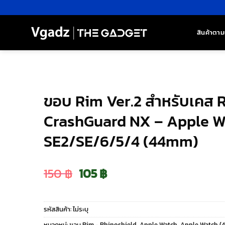
ข้าม
ไป
ยัง
สินค้าตาม
เนื้อหา
ขอบ Rim Ver.2 สำหรับเคส Rh
CrashGuard NX – Apple W
SE2/SE/6/5/4 (44mm)
Original
Current
150
฿
105
฿
price
price
รหัสสินค้า:
ไม่ระบุ
was:
is:
หมวดหมู่:
ขอบ Rim - Rhinoshield
,
Apple Watch
,
Apple Watch (