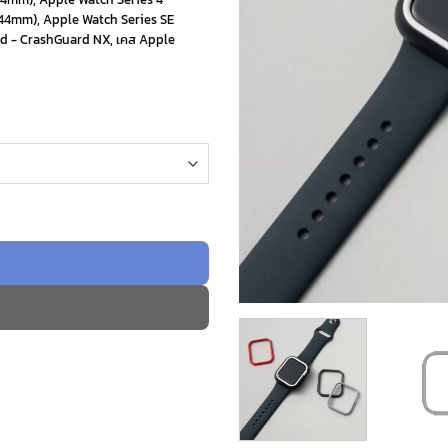
(44mm)
,
Apple Watch Series SE
d - CrashGuard NX
,
เคส Apple
น CrashGuard NX - Apple Watch Series SE2/SE/6/5/4 (44mm)