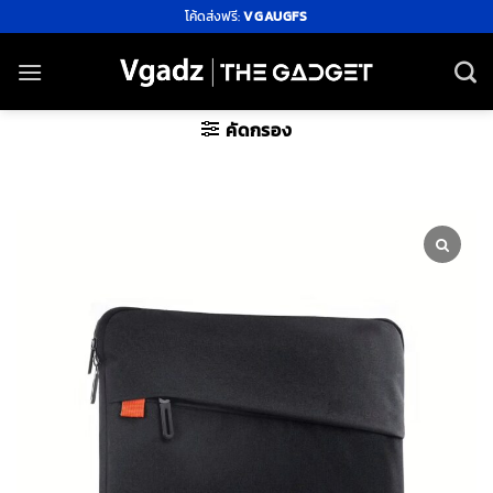
ข้าม
โค้ดส่งฟรี:
VGAUGFS
ไป
ยัง
เนื้อหา
คัดกรอง