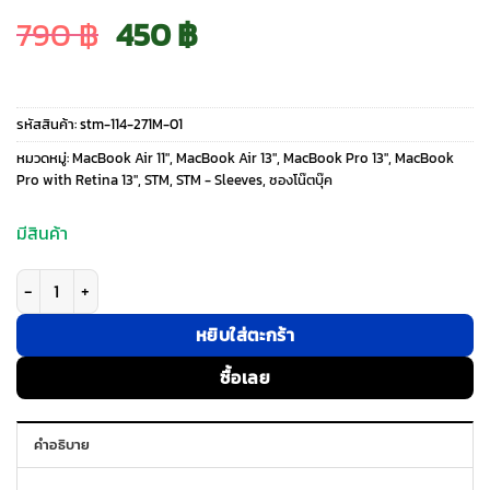
Original
Current
790
฿
450
฿
price
price
รหัสสินค้า:
stm-114-271M-01
was:
is:
หมวดหมู่:
MacBook Air 11″
,
MacBook Air 13″
,
MacBook Pro 13″
,
MacBook
Pro with Retina 13″
,
STM
,
STM - Sleeves
,
ซองโน๊ตบุ๊ค
790 ฿.
450 ฿.
มีสินค้า
จำนวน ซองโน๊ตบุ๊ค STM รุ่น Gamechange Sleeve (13") - สีดำ ชิ้น
หยิบใส่ตะกร้า
ซื้อเลย
คำอธิบาย