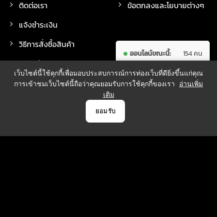
ติดต่อเรา
ข้อตกลงและโยบายต่างๆ
แจ้งชำระเงิน
วิธีการสั่งซื้อสินค้า
ออนไลน์ขณะนี้:
154 คน
วิธีจัดส่งสินค้า
ผู้เข้าชม
7,626,384
เว็บไซต์นี้ใช้คุกกี้เพื่อมอบประสบการณ์การท่องเว็บที่ดียิ่งขึ้นแก่คุณ
ทั้งหมด:
คน
การเข้าชมเว็บไซต์นี้ถือว่าคุณยอมรับการใช้คุกกี้ของเรา
อ่านเพิ่ม
เติม
0
ยอมรับ
วิธีการชำระเงิน
หน้าแรก
สินค้า
แจ้งชำระเงิน
บัญชี
ตระกร้า
บริการจัดส่ง