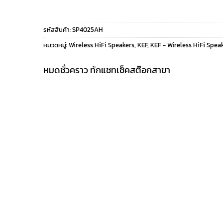
price
price
รหัสสินค้า:
SP4025AH
was:
is:
หมวดหมู่:
Wireless HiFi Speakers
,
KEF
,
KEF - Wireless HiFi Spea
119,000 ฿.
99,000 ฿.
หมดชั่วคราว ทักแชทเช็คสต๊อกสาขา