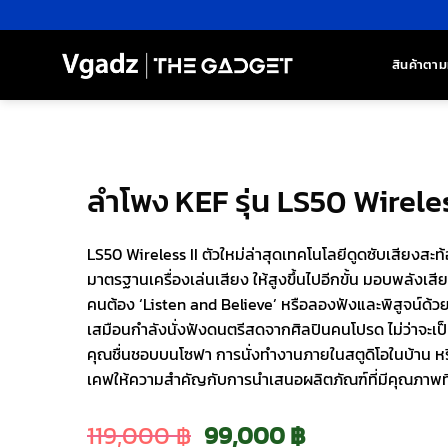
ข้าม
ไป
ยัง
สินค้าตาม
เนื้อหา
ลำโพง KEF รุ่น LS50 Wireles
LS50 Wireless II ตัวใหม่ล่าสุดเทคโนโลยีดูดซับเสียงสะ
มาตรฐานเครื่องเล่นเสียง ให้สูงขึ้นไปอีกขั้น มอบพลังเสี
คนต้อง ‘Listen and Believe’ หรือลองฟังและพิสูจน์ด้
เสมือนกำลังนั่งฟังดนตรีสดจากศิลปินคนโปรด ไม่ว่าจะเป
คุณชื่นชอบบนโซฟา การนั่งทำงานภายในสตูดิโอในบ้าน 
เคฟให้ความสำคัญกับการนำเสนอผลิตภัณฑ์ที่มีคุณภาพที่
Original
Current
119,000
฿
99,000
฿