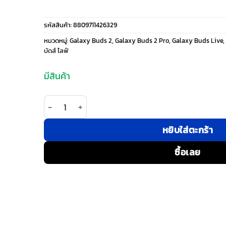
price
price
รหัสสินค้า:
8809711426329
was:
is:
หมวดหมู่:
Galaxy Buds 2
,
Galaxy Buds 2 Pro
,
Galaxy Buds Live
,
บัดส์ ไลฟ์
890 ฿.
390 ฿.
มีสินค้า
จำนวน เคส VRS รุ่น Modern - Galaxy Buds 2 Pro/
หยิบใส่ตะกร้า
ซื้อเลย