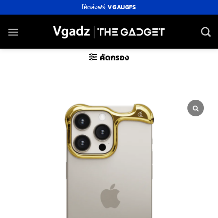
ข้าม
โค้ดส่งฟรี:
VGAUGFS
ไป
ยัง
เนื้อหา
คัดกรอง