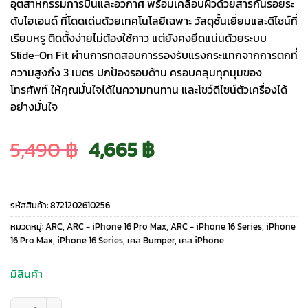
อุตสาหกรรมการบินและอวกาศ พร้อมเคลือบผิวด้วยสารกันรอยระ
ดับไฮเอนด์ ที่โดดเด่นด้วยเทคโนโลยีเฉพาะ วัสดุชั้นเยี่ยมและดีไซน์ที่
เรียบหรู ติดตั้งง่ายไม่ต้องใช้กาว แต่ยังคงยึดแน่นด้วยระบบ
Slide-On Fit ผ่านการทดสอบการรองรับแรงกระแทกจากการตกที่
ความสูงถึง 3 เมตร ปกป้องรอบด้าน ครอบคลุมทุกมุมของ
โทรศัพท์ ให้คุณมั่นใจได้ในความทนทาน และโชว์ดีไซน์ตัวเครื่องได้
อย่างมั่นใจ
Original
Current
5,490
฿
4,665
฿
price
price
รหัสสินค้า:
8721202610256
was:
is:
หมวดหมู่:
ARC
,
ARC - iPhone 16 Pro Max
,
ARC - iPhone 16 Series
,
iPhone
16 Pro Max
,
iPhone 16 Series
,
เคส Bumper
,
เคส iPhone
5,490 ฿.
4,665 ฿.
มีสินค้า
จำนวน Arc รุ่น Pulse Aluminum - เคส iPhone 16 Pro Max - สี Polished Gol