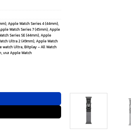
5mm)
,
Apple Watch Series 4 (44mm)
,
pple Watch Series 7 (45mm)
,
Apple
atch Series SE (44mm)
,
Apple
atch Ultra 2 (49mm)
,
Apple Watch
e watch Ultra
,
Bitplay – All Watch
n
,
เคส Apple Watch
Watch 44/45/49mm - สี Grey ชิ้น