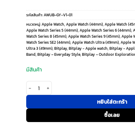
price
price
รหัสสินค้า:
AWUB-GY-V1-01
was:
is:
หมวดหมู่:
Apple Watch
,
Apple Watch (44mm)
,
Apple Watch (4
Apple Watch Series 5 (44mm)
,
Apple Watch Series 6 (44mm)
,
A
1,790 ฿.
1,255 ฿.
Watch Series 8 (45mm)
,
Apple Watch Series 9 (45mm)
,
Apple W
Watch Series SE2 (44mm)
,
Apple Watch Ultra (49mm)
,
Apple W
Ultra 3 (49mm)
,
Bitplay
,
Bitplay - Apple watch
,
Bitplay - Appl
Band
,
Bitplay – Everyday Style
,
Bitplay – Outdoor Exploratio
มีสินค้า
จำนวน Bitplay รุ่น Fidlock® - สายนาฬิกา Apple 
หยิบใส่ตะกร้า
ซื้อเลย