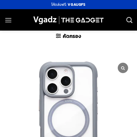
ข้าม
โค้ดส่งฟรี:
VGAUGFS
ไป
ยัง
เนื้อหา
คัดกรอง