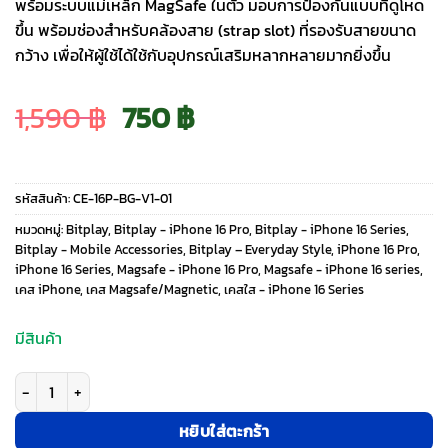
พร้อมระบบแม่เหล็ก MagSafe ในตัว มอบการป้องกันแบบที่ดูโหด
ขึ้น พร้อมช่องสำหรับคล้องสาย (strap slot) ที่รองรับสายขนาด
กว้าง เพื่อให้ผู้ใช้ได้ใช้กับอุปกรณ์เสริมหลากหลายมากยิ่งขึ้น
Original
Current
1,590
฿
750
฿
price
price
รหัสสินค้า:
CE-16P-BG-V1-01
was:
is:
หมวดหมู่:
Bitplay
,
Bitplay - iPhone 16 Pro
,
Bitplay - iPhone 16 Series
,
Bitplay - Mobile Accessories
,
Bitplay – Everyday Style
,
iPhone 16 Pro
,
iPhone 16 Series
,
Magsafe - iPhone 16 Pro
,
Magsafe - iPhone 16 series
,
1,590 ฿.
750 ฿.
เคส iPhone
,
เคส Magsafe/Magnetic
,
เคสใส - iPhone 16 Series
มีสินค้า
จำนวน Bitplay รุ่น Wander Case - เคส iPhone 16 Pro - สี Blue Grey ชิ้น
หยิบใส่ตะกร้า