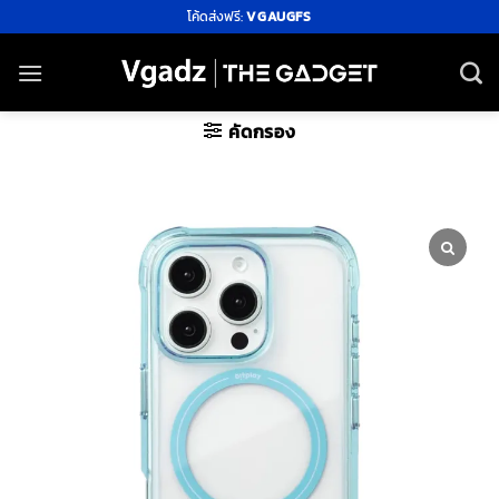
ข้าม
โค้ดส่งฟรี:
VGAUGFS
ไป
ยัง
เนื้อหา
คัดกรอง