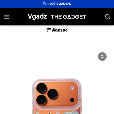
ข้าม
โค้ดส่งฟรี:
VGAUGFS
ไป
ยัง
เนื้อหา
คัดกรอง