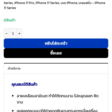
Series
,
iPhone 17 Pro
,
iPhone 17 Series
,
เคส iPhone
,
เคสแฟชั่น - iPhone
17 Series
1,090 ฿.
545 ฿.
มีสินค้า
จำนวน Casestudi รุ่น Cast - เคส iPhone 17 Pro - ลาย Friends ชิ้น
หยิบใส่ตะกร้า
ซื้อเลย
คำอธิบาย
คุณสมบัติสินค้า
ลายเคลือบลามิเนต ทำให้ติดทนนาน ไม่หลุดลอก ซีด
จาง
เคสออกแบบมาให้ช่วยดูดซับแรงกระแทกเมื่อเครื่อง