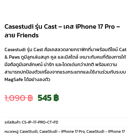
Casestudi รุ่น Cast – เคส iPhone 17 Pro –
ลาย Friends
Casestudi รุ่น Cast คือเคสลวดลายกราฟิกที่มาพร้อมดีไซน์ Cat
& Paws ดูมีลูกเล่นสนุก คูล และมีสไตล์ เหมาะกับคนที่ต้องการให้
มือถือดูมีเอกลักษณ์ น่ารัก และโดดเด่นกว่าปกติ พร้อมความ
สามารถปกป้องตัวเครื่องจากแรงกระแทกและใช้งานร่วมกับระบบ
MagSafe ได้อย่างลงตัว
Original
Current
1,090
฿
545
฿
price
price
รหัสสินค้า:
CS-IP-17-PRO-CT-FD
was:
is:
หมวดหมู่:
CaseStudi
,
CaseStudi - iPhone 17 Pro
,
CaseStudi - iPhone 17