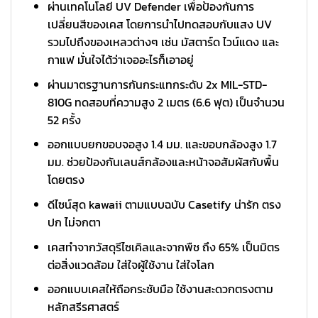
ผ่านเทคโนโลยี UV Defender เพื่อป้องกันการ
เปลี่ยนสีของเคส โดยการนำไปทดสอบกับแสง UV
รวมไปถึงของเหลวต่างๆ เช่น มัสตาร์ด ไวน์แดง และ
กาแฟ มั่นใจได้ว่าเจออะไรก็เอาอยู่
ผ่านมาตรฐานการกันกระแทกระดับ 2x MIL-STD-
810G ทดสอบที่ความสูง 2 เมตร (6.6 ฟุต) เป็นจำนวน
52 ครั้ง
ออกแบบยกขอบจอสูง 1.4 มม. และขอบกล้องสูง 1.7
มม. ช่วยป้องกันเลนส์กล้องและหน้าจอสัมผัสกับพื้น
โดยตรง
ดีไซน์สุด kawaii ตามแบบฉบับ Casetify น่ารัก ตรง
ปก ไม่จกตา
เคสทำจากวัสดุรีไซเคิลและจากพืช ถึง 65% เป็นมิตร
ต่อสิ่งแวดล้อม ใส่ใจผู้ใช้งาน ใส่ใจโลก
ออกแบบเคสให้ถือกระชับมือ ใช้งานสะดวกตรงตาม
หลักสรีรศาสตร์