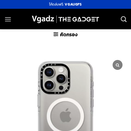
ข้าม
โค้ดส่งฟรี:
VGAUGFS
ไป
ยัง
เนื้อหา
คัดกรอง