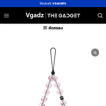
ข้าม
โค้ดส่งฟรี:
VGAUGFS
ไป
ยัง
เนื้อหา
คัดกรอง