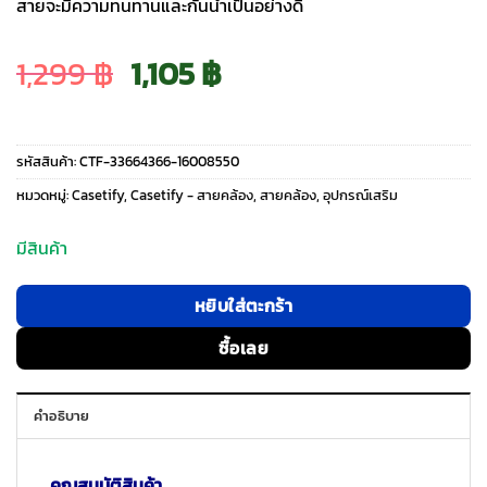
สายจะมีความทนทานและกันน้ำเป็นอย่างดี
Original
Current
1,299
฿
1,105
฿
price
price
รหัสสินค้า:
CTF-33664366-16008550
was:
is:
หมวดหมู่:
Casetify
,
Casetify - สายคล้อง
,
สายคล้อง
,
อุปกรณ์เสริม
1,299 ฿.
1,105 ฿.
มีสินค้า
หยิบใส่ตะกร้า
ซื้อเลย
คำอธิบาย
คุณสมบัติสินค้า