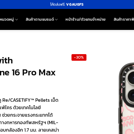
โค้ดส่งฟรี:
VGAUGFS
หมวดหมู่
สินค้าตามแบรนด์
หน้าร้าน/ตัวแทนจำหน่าย
สินค้าราคาพ
with
-30%
ne 16 Pro Max
ดุ Re/CASETiFY™ Pellets เม็ด
่แพ้ใคร ด้วยเทคโนโลยี
คส ช่วยกระจายแรงกระแทกได้
นทางทหารกองทัพสหรัฐฯ (MIL-
อบกล้องอีก 1.7 มม. ลายเคสน่า