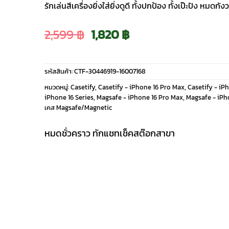
รักเล่นสีเครื่องยิ่งใส่ยิ่งดูดี ทั้งปกป้อง ทั้งเป๊ะปัง หมด
Original
Current
2,599
฿
1,820
฿
price
price
รหัสสินค้า:
CTF-30446919-16007168
was:
is:
หมวดหมู่:
Casetify
,
Casetify - iPhone 16 Pro Max
,
Casetify - iP
iPhone 16 Series
,
Magsafe - iPhone 16 Pro Max
,
Magsafe - iPho
2,599 ฿.
1,820 ฿.
เคส Magsafe/Magnetic
หมดชั่วคราว ทักแชทเช็คสต๊อกสาขา