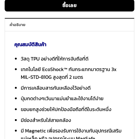
ซื้อเลย
คำอธิบาย
คุณสมบัติสินค้า
วัสดุ TPU อย่างดีที่ให้การจับถือที่ดี
เทคโนโลยี EcoShock™ กันกระแทกมาตรฐาน 3x
MIL-STD-810G สูงสุดที่ 2 เมตร
มีการเคลือบสารกันเหลืองไว้อย่างดี
ปุ่มกดต่างๆเว้นมาแม่นยำและใช้งานได้ง่าย
ขอบยกสูงช่วยให้ปกป้องมือถือที่ดีในระดับหนึ่ง
มีช่องสำหรับใส่สายคล้อง
มี Magnetic เพื่อรองรับการใช้งานกับอุปกรณืเสริม
แม่เหล็ก หรือ อุปกรณ์ระบบ MagSafe