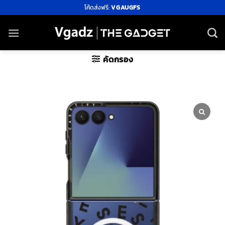
ข้าม
โค้ดส่งฟรี:
VGAUGFS
ไป
ยัง
เนื้อหา
คัดกรอง