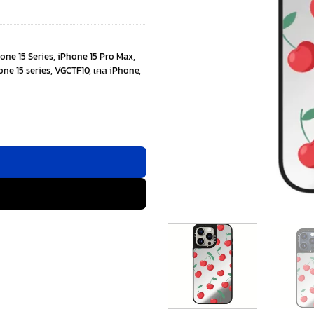
hone 15 Series
,
iPhone 15 Pro Max
,
ne 15 series
,
VGCTF10
,
เคส iPhone
,