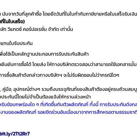
ับจากวันที่ลูกค้าซื้อ โดยยึดวันที่ในใบกำกับภาษีขายหรือใบเสร็จรับเงิน
ที่ในใบเสร็จ)
ิษัท วีแกดซ์ คอร์ปอเรชั่น จำกัด เท่านั้น
านแทนใบรับประกัน
ื่อใช้เป็นหลักฐานประกอบการรับประกันสินค้า
ถยืนยันการซื้อได้ โดยส่ง ให้ทางบริษัทตรวจสอบว่าสามารถใช้เอกสารนั้น
การซื้อสินค้าดังกล่าวทางบริษัทฯ จะไม่รับผิดชอบไม่ว่ากรณีใดๆ
า, คู่มือ, อุปกรณ์ต่างๆ รวมถึงบรรจุภัณฑ์ของสินค้าต้องอยู่ครบถ้วนสมบ
ประกันนี้โดยไม่จำเป็นต้องแจ้งให้ทราบล่วงหน้า
ับข้อบกพร่องใด ๆ ที่เกิดขึ้นกับตัวผลิตภัณฑ์ ทั้งนี้ การรับประกันดั
้งานของผลิตภัณฑ์ รอยขีดข่วนอันเนื่องมาจากการสึกหรอตามธรรมชาติจ
bit.ly/2Tt2Rr7