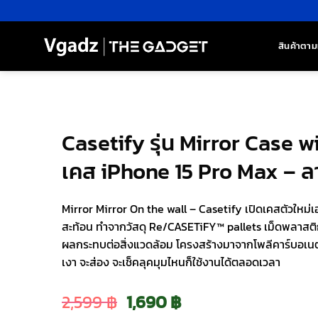
ข้าม
ไป
ยัง
สินค้าตาม
เนื้อหา
Casetify รุ่น Mirror Case 
เคส iPhone 15 Pro Max – ล
Mirror Mirror On the wall – Casetify เปิดเคสตัวให
สะท้อน ทำจากวัสดุ Re/CASETiFY™ pallets เม็ดพลาสติก
ผลกระทบต่อสิ่งแวดล้อม โครงสร้างมาจากโพลีคาร์บอเน
เงา จะส่อง จะเช็คลุคมุมไหนก็ใช้งานได้ตลอดเวลา
Original
Current
2,599
฿
1,690
฿