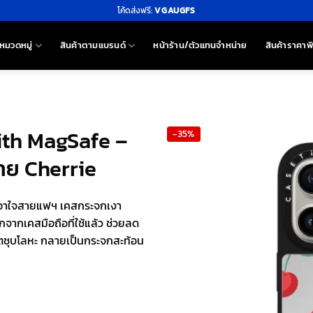
โค้ดส่งฟรี:
VGAUGFS
หมวดหมู่
สินค้าตามแบรนด์
หน้าร้าน/ตัวแทนจำหน่าย
สินค้าราคาพ
with MagSafe –
-35%
าย Cherrie
ม่เอาใจสายแฟฯ เคสกระจกเงา
จากเคสมือถือที่ใช้แล้ว ช่วยลด
ตชุบโลหะ กลายเป็นกระจกสะท้อน