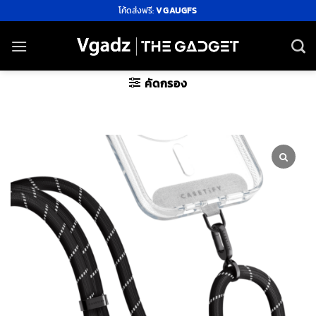
ข้าม
โค้ดส่งฟรี:
VGAUGFS
ไป
ยัง
เนื้อหา
คัดกรอง