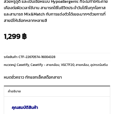
สวยหรูดูดี และเป็นเชื่อหแบบ Hypoallergenic ที่จะไม่ทำให้ระคาย
เคืองต่อผิวเวลาใช้งาน สามารถใช้ในชีวิตประจำวันได้ในทุกโอกาส
และสามารถ Mix&Match กับการแต่งตัวได้เยอะมากๆด้วยการที่
สายมีให้เลือกหลากหลายสี
1,299
฿
รหัสสินค้า:
CTF-22670574-16004328
หมวดหมู่:
Casetify
,
Casetify - สายคล้อง
,
VGCTF20
,
สายคล้อง
,
อุปกรณ์เสริม
หมดชั่วคราว ทักแชทเช็คสต๊อกสาขา
คำอธิบาย
คุณสมบัติสินค้า