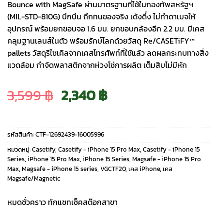
Bounce with MagSafe ผ่านมาตรฐานที่ใช้ในกองทัพสหรัฐฯ
(MIL-STD-810G) บึกบึน ถึกทนของจริง เด้งดึ๋ง ไม่ทำดาเมจให้
อุปกรณ์ พร้อมยกขอบจอ 1.6 มม. ยกขอบกล้องอีก 2.2 มม. มีเคส
คลุมฐานเลนส์ในตัว พร้อมรักษ์โลกด้วยวัสดุ Re/CASETiFY™
pallets วัสดุรีไซเคิลจากเคสโทรศัพท์ที่ใช้แล้ว ลดผลกระทบทางสิ่ง
แวดล้อม กำจัดพลาสติกจากห่วงโซ่การผลิต เต็มสิบไม่มีหัก
Original
Current
3,599
฿
2,340
฿
price
price
รหัสสินค้า:
CTF-12692439-16005996
was:
is:
หมวดหมู่:
Casetify
,
Casetify - iPhone 15 Pro Max
,
Casetify - iPhone 15
Series
,
iPhone 15 Pro Max
,
iPhone 15 Series
,
Magsafe - iPhone 15 Pro
Max
,
Magsafe - iPhone 15 series
,
VGCTF20
,
เคส iPhone
,
เคส
3,599 ฿.
2,340 ฿.
Magsafe/Magnetic
หมดชั่วคราว ทักแชทเช็คสต๊อกสาขา