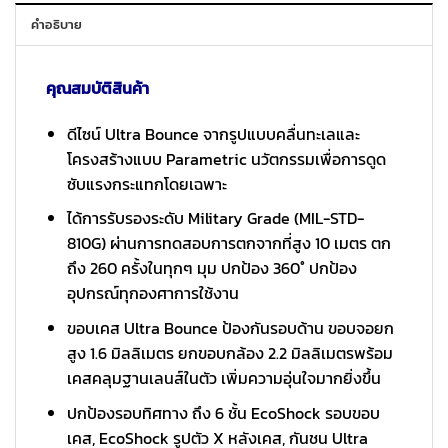
คำอธิบาย
คุณสมบัติสินค้า
ดีไซน์ Ultra Bounce จากรูปแบบคลื่นทะเลและ
โครงสร้างแบบ Parametric นวัตกรรมเพื่อการดูด
ซับแรงกระแทกโดยเฉพาะ
ได้การรับรองระดับ Military Grade (MIL-STD-
810G) ผ่านการทดสอบการตกจากที่สูง 10 เมตร ตก
ถึง 260 ครั้งในทุกๆ มุม ปกป้อง 360˚ ปกป้อง
อุปกรณ์ทุกองศาการใช้งาน
ขอบเคส Ultra Bounce ป้องกันรอบด้าน ขอบจอยก
สูง 1.6 มิลลิเมตร ยกขอบกล้อง 2.2 มิลลิเมตรพร้อม
เคสคลุมฐานเลนส์ในตัว เพิ่มความอุ่นใจมากยิ่งขึ้น
ปกป้องรอบทิศทาง ถึง 6 ชั้น EcoShock รอบขอบ
เคส, EcoShock รูปตัว X หลังเคส, กันชน Ultra