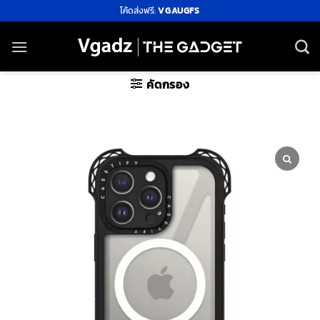
ข้าม
โค้ดส่งฟรี:
VGAUGFS
ไป
ยัง
เนื้อหา
คัดกรอง