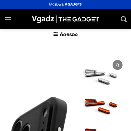
ข้าม
โค้ดส่งฟรี:
VGAUGFS
ไป
ยัง
เนื้อหา
คัดกรอง