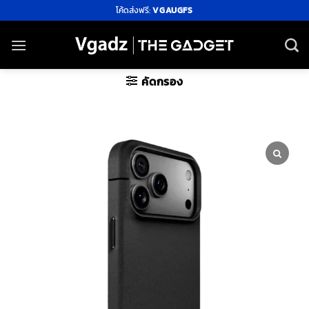
ข้าม
โค้ดส่งฟรี:
VGAUGFS
ไป
ยัง
เนื้อหา
คัดกรอง