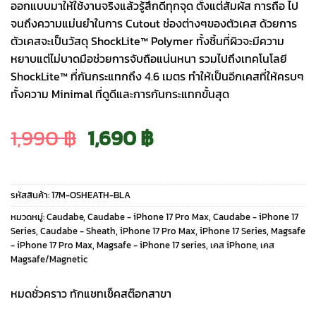
ออกแบบมาให้ใช้งานจริงแล้วรู้สึกดีทุกจุด ตั้งแต่สัมผัส การถือ ไป
จนถึงความแม่นยำในการ Cutout ช่องต่างๆของตัวเคส ด้วยการ
ตัวเคสจะเป็นวัสดุ ShockLite™ Polymer ทั้งชิ้นที่ผิวจะมีความ
หยาบแต่ไม่บาดมือช่วยการจับถือแน่นหนา รวมไปถึงเทคโนโลยี
ShockLite™ ที่กันกระแทกถึง 4.6 เมตร ทำให้เป็นอีกเคสที่ให้ครบๆ
ทั้งความ Minimal ที่ดูดีและการกันกระแทกขั้นสุด
Original
Current
1,990
฿
1,690
฿
price
price
รหัสสินค้า:
17M-OSHEATH-BLA
was:
is:
หมวดหมู่:
Caudabe
,
Caudabe - iPhone 17 Pro Max
,
Caudabe - iPhone 17
Series
,
Caudabe - Sheath
,
iPhone 17 Pro Max
,
iPhone 17 Series
,
Magsafe
- iPhone 17 Pro Max
,
Magsafe - iPhone 17 series
,
เคส iPhone
,
เคส
1,990 ฿.
1,690 ฿.
Magsafe/Magnetic
หมดชั่วคราว ทักแชทเช็คสต๊อกสาขา