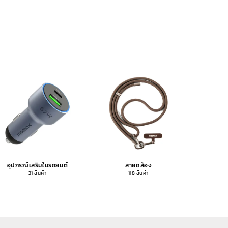
อุปกรณ์เสริมในรถยนต์
สายคล้อง
อุปกรณ
31 สินค้า
118 สินค้า