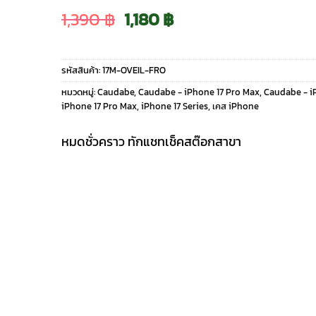
Original
Current
1,390
฿
1,180
฿
price
price
รหัสสินค้า:
17M-OVEIL-FRO
was:
is:
หมวดหมู่:
Caudabe
,
Caudabe - iPhone 17 Pro Max
,
Caudabe - iP
iPhone 17 Pro Max
,
iPhone 17 Series
,
เคส iPhone
1,390 ฿.
1,180 ฿.
หมดชั่วคราว ทักแชทเช็คสต๊อกสาขา