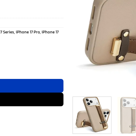
7 Series
,
iPhone 17 Pro
,
iPhone 17
Stand - เคส iPhone 17 Pro - สี Brown ชิ้น