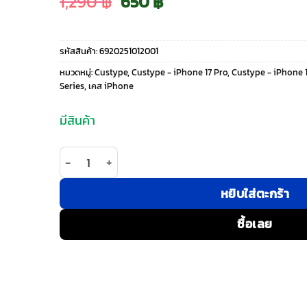
Original
Current
1,290
฿
650
฿
price
price
รหัสสินค้า:
6920251012001
was:
is:
หมวดหมู่:
Custype
,
Custype - iPhone 17 Pro
,
Custype - iPhone 1
Series
,
เคส iPhone
1,290 ฿.
650 ฿.
มีสินค้า
จำนวน Custype รุ่น Faux Leather Case with Wrist 
หยิบใส่ตะกร้า
ซื้อเลย