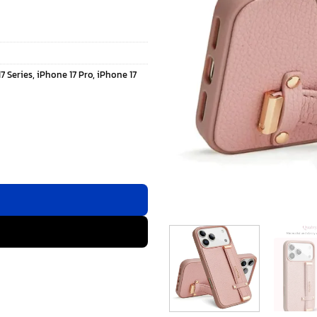
7 Series
,
iPhone 17 Pro
,
iPhone 17
tand - เคส iPhone 17 Pro - สี Pink ชิ้น