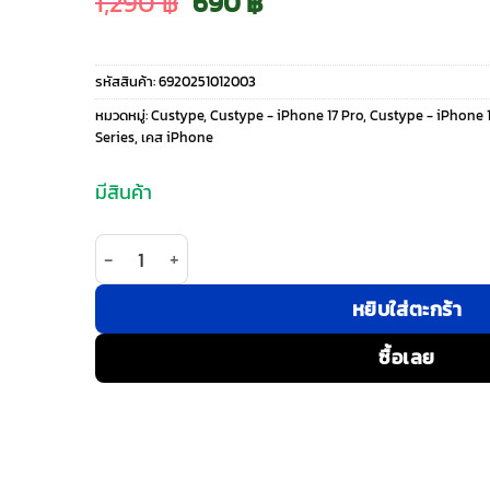
Original
Current
1,290
฿
690
฿
price
price
รหัสสินค้า:
6920251012003
was:
is:
หมวดหมู่:
Custype
,
Custype - iPhone 17 Pro
,
Custype - iPhone 1
Series
,
เคส iPhone
1,290 ฿.
690 ฿.
มีสินค้า
จำนวน Custype รุ่น Faux Leather Case with Wrist S
หยิบใส่ตะกร้า
ซื้อเลย