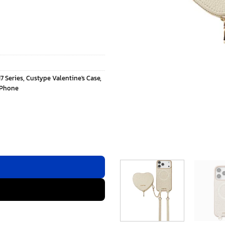
7 Series
,
Custype Valentine's Case
,
iPhone
 - เคส iPhone 17 Pro - สี White ชิ้น