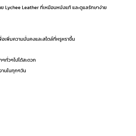
าย Lychee Leather ที่เหมือนหนังแท้ และดูแลรักษาง่าย
อเพิ่มความมั่นคงและสไตล์ที่หรูหราขึ้น
็กๆทั่วๆไปได้สะดวก
งานในทุกๆวัน