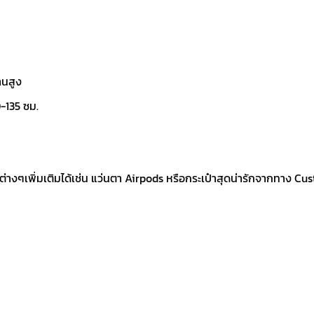
านสูง
-135 ซม.
์ต่างๆเพิ่มเติมได้เช่น แว่นตา Airpods หรือกระเป๋าสุดน่ารักจากทาง Cus