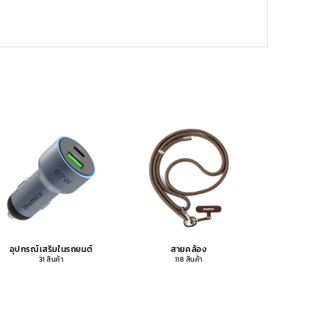
อุปกรณ์เสริมในรถยนต์
สายคล้อง
อุปกรณ
31 สินค้า
118 สินค้า