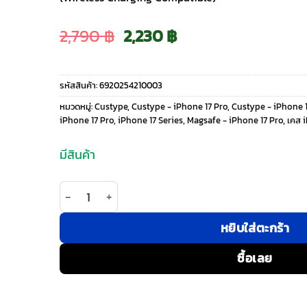
Original
Current
2,790
฿
2,230
฿
price
price
รหัสสินค้า:
6920254210003
was:
is:
หมวดหมู่:
Custype
,
Custype - iPhone 17 Pro
,
Custype - iPhone 1
iPhone 17 Pro
,
iPhone 17 Series
,
Magsafe - iPhone 17 Pro
,
เคส 
2,790 ฿.
2,230 ฿.
มีสินค้า
จำนวน Custype รุ่น Leather Case with Heart Pouch
หยิบใส่ตะกร้า
ซื้อเลย