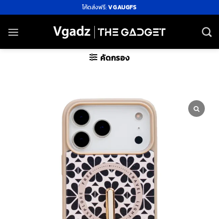
ข้าม
โค้ดส่งฟรี:
VGAUGFS
ไป
ยัง
เนื้อหา
คัดกรอง