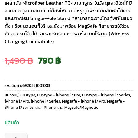
เคสหนัง Microfiber Leather ที่มีความหรูหราในวัสดุและดีไซน์ที่มี
ลวดลายดูสนุกสนานแต่ก็ยังให้ความ หรู ดูแพง แบบสัมผัสได้เลย
และมาพร้อม Single-Pole Stand ที่สามารถจะวางโทรศัพท์ในแนว
ตั้ง หรือแนวนอนก็ได้ และยังมาพร้อม MagSafe ที่สามารถใช้ร่วม
กับอุปกรณ์อื่นได้และรองรับระบบการชาร์จแบบไร้สาย (Wireless
Charging Compatible)
Original
Current
1,490
฿
790
฿
price
price
รหัสสินค้า:
6920251001003
was:
is:
หมวดหมู่:
Custype
,
Custype - iPhone 17 Pro
,
Custype - iPhone 17 Series
,
iPhone 17 Pro
,
iPhone 17 Series
,
Magsafe - iPhone 17 Pro
,
Magsafe -
iPhone 17 series
,
เคส iPhone
,
เคส Magsafe/Magnetic
1,490 ฿.
790 ฿.
มีสินค้า
จำนวน Custype รุ่น Progrip Leather Case with Printing (Magsafe) - เคส i