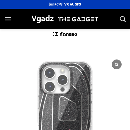
ข้าม
โค้ดส่งฟรี:
VGAUGFS
ไป
ยัง
เนื้อหา
คัดกรอง