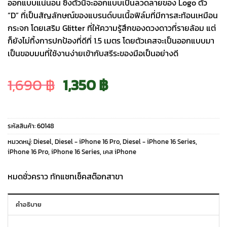
ออกแบบแน่นอน ซึ่งตัวนี้จะออกแบบเป็นลวดลายของ Logo ตัว
“D” ที่เป็นสัญลักษณ์ของแบรนด์บนเนื้อฟิล์มที่มีการสะท้อนเหมือน
กระจก โดยเสริม Glitter ที่ให้ความรู้สึกของดวงดาวที่รายล้อม แต่
ก็ยังไม่ทิ้งการปกป้องที่ดีที่ 1.5 เมตร โดยตัวเคสจะเป็นออกแบบมา
เป็นขอบมนที่ใช้งานง่ายเข้ากับสรีระของมือเป็นอย่างดี
Original
Current
1,690
฿
1,350
฿
price
price
รหัสสินค้า:
60148
was:
is:
หมวดหมู่:
Diesel
,
Diesel - iPhone 16 Pro
,
Diesel - iPhone 16 Series
,
iPhone 16 Pro
,
iPhone 16 Series
,
เคส iPhone
1,690 ฿.
1,350 ฿.
หมดชั่วคราว ทักแชทเช็คสต๊อกสาขา
คำอธิบาย